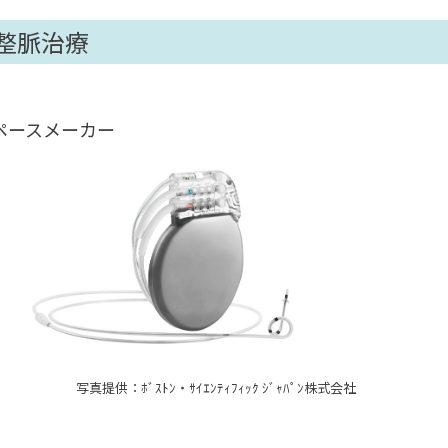
整脈治療
ペースメーカー
写真提供：ﾎﾞｽﾄﾝ・ｻｲｴﾝﾃｨﾌｨｯｸ ｼﾞｬﾊﾟﾝ株式会社