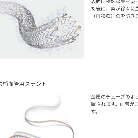
表面に特殊な薬を塗
た後に、薬が徐々に
（再狭窄）のを防ぎ
末梢血管用ステント
金属のチューブのよ
置されます。血管が
す。