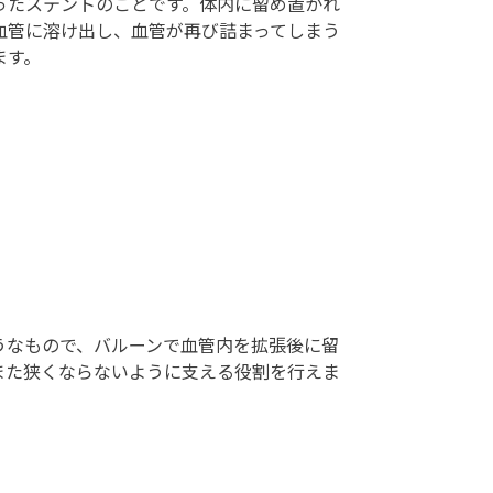
ったステントのことです。体内に留め置かれ
血管に溶け出し、血管が再び詰まってしまう
ます。
うなもので、バルーンで血管内を拡張後に留
また狭くならないように支える役割を行えま